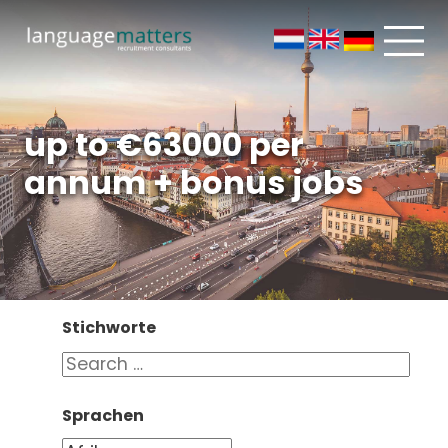
up to €63000 per
annum + bonus jobs
Stichworte
Sprachen