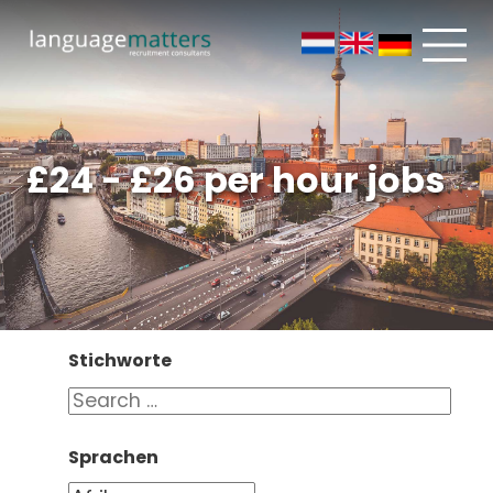
£24 - £26 per hour jobs
Stichworte
Sprachen